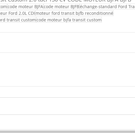
stom
code moteur BJFA
code moteur BJFB
échange-standard Ford Tra
eur Ford 2.0L CDI
moteur ford transit bjfb reconditionné
rd transit custom
code moteur bjfa transit custom