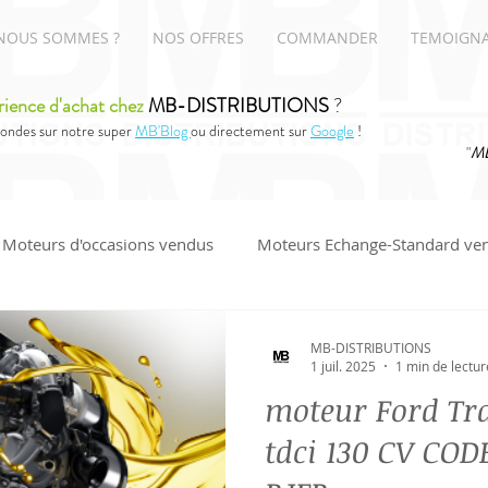
NOUS SOMMES ?
NOS OFFRES
COMMANDER
TEMOIGN
rience d'achat chez
MB-DISTRIBUTIONS
?
ondes sur notre super
MB'Blog
ou directement sur
Google
!
"
MB
Moteurs d'occasions vendus
Moteurs Echange-Standard ve
UDI
MB-DISTRIBUTIONS
1 juil. 2025
1 min de lectur
moteur Ford Tr
tdci 130 CV CO