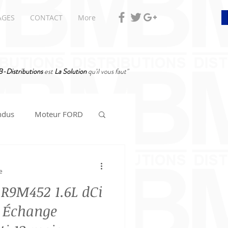
AGES
CONTACT
More
-Distributions
est
La Solution
qu'il vous faut"
ndus
Moteur FORD
e
R9M452 1.6L dCi
– Échange