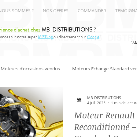
NOUS SOMMES ?
NOS OFFRES
COMMANDER
TEMOIGN
rience d'achat chez
MB-DISTRIBUTIONS
?
ondes sur notre super
MB'Blog
ou directement sur
Google
!
"
MB
Moteurs d'occasions vendus
Moteurs Echange-Standard ve
UDI
MB-DISTRIBUTIONS
4 juil. 2025
1 min de lectur
Moteur Renault 
Reconditionné 