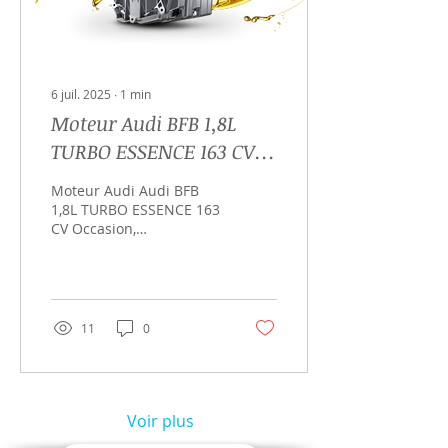
6 juil. 2025
∙
1
min
Moteur Audi BFB 1,8L
TURBO ESSENCE 163 CV
Occasion -
Moteur Audi Audi BFB
Reconditionné – Échange
1,8L TURBO ESSENCE 163
CV Occasion,
Standard -Garanti 3 à 12
reconditionné en
mois
échange standard.
Compatible AUDI A4,
AUDI A4 QUATTRO …
Garantie 3 à 12 mois,
11
0
livraison rapide en
France, reprise moteur
HS. Devis immédiat,
service client expert MB
DISTRIBUTIONS. Moteur
Voir plus
prêt à monter, testé et