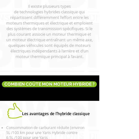
Il existe plusieurs types
de technologies hybrides classique qui
répartissent différemment l’effort entre les
moteurs thermiques et électrique et emploient
des systèmes de transmission spécifiques. Si le
plus courant associe un moteur thermique et
un moteur électrique entraînant un même axe,
quelques véhicules sont équipés de moteurs
électriques indépendants à l’arrière et d’un
moteur thermique principal à l’avant.
COMBIEN COÛTE MON MOTEUR HYBRIDE ?
Les avantages de l’hybride classique
Consommation de carburant réduite (environ
5L /100 km pour une Yaris Hybride contre
6,5L /100 pour une Yaris