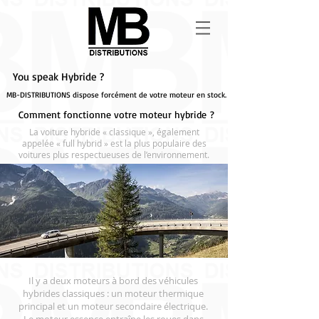
You speak Hybride ?
MB-DISTRIBUTIONS dispose forcément de votre moteur en stock.
Comment fonctionne votre moteur hybride ?
La voiture hybride « classique », également
appelée « full hybrid » est la plus populaire des
voitures plus respectueuses de l’environnement.
Il y a deux moteurs à bord des véhicules
hybrides classiques : un moteur thermique
principal et un moteur secondaire électrique.