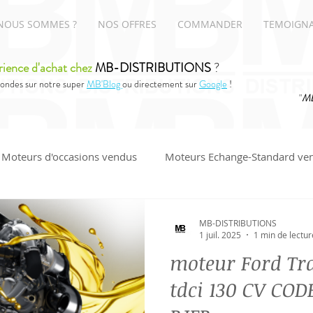
NOUS SOMMES ?
NOS OFFRES
COMMANDER
TEMOIGN
rience d'achat chez
MB-DISTRIBUTIONS
?
ondes sur notre super
MB'Blog
ou directement sur
Google
!
"
MB
Moteurs d'occasions vendus
Moteurs Echange-Standard ve
UDI
MB-DISTRIBUTIONS
1 juil. 2025
1 min de lectur
moteur Ford Tr
tdci 130 CV CO