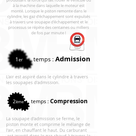
produisant la force qui fait rouler le véhicule ou
à la machine dans laquelle le moteur est
monté. Lorsque le piston remonte dans le
cylindre, les gaz d'échappement sont expulsés
à travers une soupape d'échappement et le
processus se répète des centaines ou milliers
de fois par minute !
Admission
1
temps :
er
L'air est aspiré dans le cylindre à travers
les soupapes d'admission.
Compression
2
temps :
ème
La soupape d'admission se ferme, le
piston monte et comprime le mélange de
l'air, en chauffant le haut. Du carburant
est injecté dans le gaz chaud à travers la