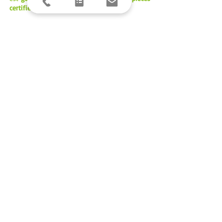
certifiées d'origine
de la marque.
" Nous avons votre moteur.
Vous avez le
choix. "
NOS HORAIRES
Du lundi au jeudi :
9h00 - 12h00