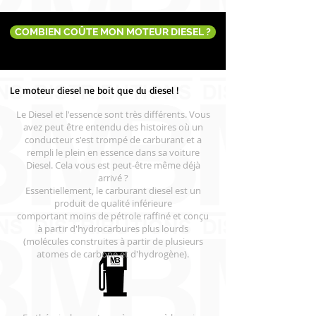
COMBIEN COÛTE MON MOTEUR DIESEL ?
Le moteur diesel ne boit que du diesel !
Le Diesel et l'essence sont très différents. Vous
avez peut être entendu des histoires où un
conducteur s'est trompé de carburant et a
rempli le plein en essence dans sa voiture
Diesel. Cela vous est peut-être même déjà
arrivé ?
Essentiellement, le carburant diesel est un
produit de qualité inférieure
comportant moins de pétrole raffiné et conçu
à partir d'hydrocarbures plus lourds
(molécules construites à partir de plusieurs
atomes de carbone et d'hydrogène).