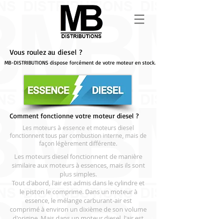
Vous roulez au diesel ?
MB-DISTRIBUTIONS dispose forcément de votre moteur en stock.
Comment fonctionne votre moteur diesel ?
Les moteurs à essence et moteurs diesel
fonctionnent tous par combustion interne, mais de
façon légèrement différente.
Les moteurs diesel fonctionnent de manière
similaire aux moteurs à essences, mais ils sont
plus simples.
Tout d'abord, l'air est admis dans le cylindre et
le piston le comprime. Dans un moteur à
essence, le mélange carburant-air est
comprimé à environ un dixième de son volume
d'origine. Mais dans un moteur diesel, l'air est