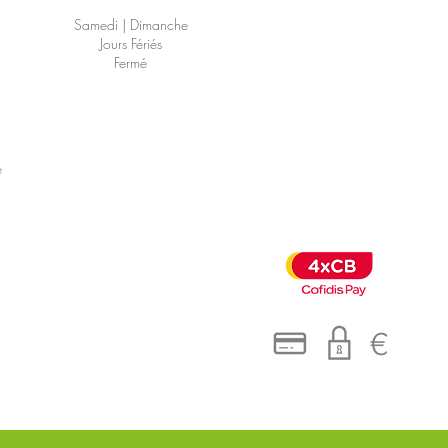
Samedi | Dimanche
Jours Fériés
Fermé
é