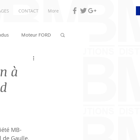
AGES
CONTACT
More
ndus
Moteur FORD
on à
vd
ciété MB-
 de Gaulle, 