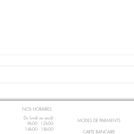
Moteur Audi CDNA-CDNB-
Mote
CDNC 2,0L TURBO ESSENCE
ESSE
180 CV / 211 CV Occasion -
Reco
NOS HORAIRES
Reconditionné – Échange
Stan
Du lundi au jeudi :
MODES DE PAIEMENTS
Standard -Garanti 3 à 12
moi
9h00 - 12h00
mois
14h00 - 18h00
CARTE BANCAIRE