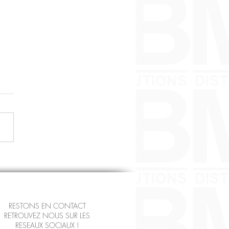
ur Audi BFB 1,8L TURBO
NCE 163 CV Occasion -
nditionné – Échange
dard -Garanti 3 à 12
RESTONS EN CONTACT
s
RETROUVEZ NOUS SUR LES
RESEAUX SOCIAUX !