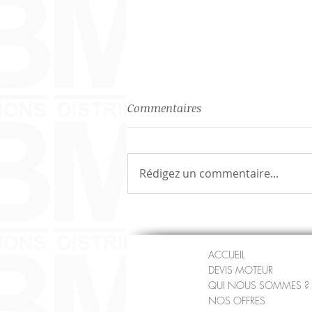
Commentaires
Rédigez un commentaire...
Moteur Audi CMBA 1,4L
TURBO ESSENCE 122 CV
Occasion - Reconditionné –
ACCUEIL
Échange Standard -Garanti 3
DEVIS MOTEUR
à 12 mois
QUI NOUS SOMMES ?
NOS OFFRES