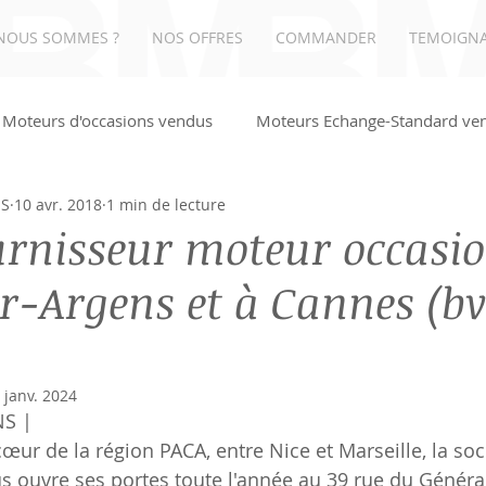
NOUS SOMMES ?
NOS OFFRES
COMMANDER
TEMOIGN
Moteurs d'occasions vendus
Moteurs Echange-Standard ve
NS
10 avr. 2018
1 min de lecture
UDI
urnisseur moteur occasi
r-Argens et à Cannes (b
 janv. 2024
S |  
œur de la région PACA, entre Nice et Marseille, la so
ouvre ses portes toute l'année au 39 rue du Général