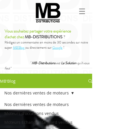
Vous souhaitez partager votre expérience
d'achat chez
MB-DISTRIBUTIONS
?
Rédigez un commentaire en moins de 30 secondes sur notre
super
MB'Blog
ou directement sur
Google
!
"
MB-Distributions
est
La Solution
qu'il vous
faut"
MB'Blog
Nos dernières ventes de moteurs
Nos dernières ventes de moteurs
Moteurs d'occasions vendus
Moteurs Echange-Standard vendus