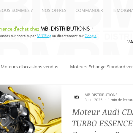
NOUS SOMMES ?
NOS OFFRES
COMMANDER
TEMOIGN
rience d'achat chez
MB-DISTRIBUTIONS
?
ondes sur notre super
MB'Blog
ou directement sur
Google
!
"
MB
Moteurs d'occasions vendus
Moteurs Echange-Standard ve
UDI
MB-DISTRIBUTIONS
3 juil. 2025
1 min de lectur
Moteur Audi CD
TURBO ESSENCE