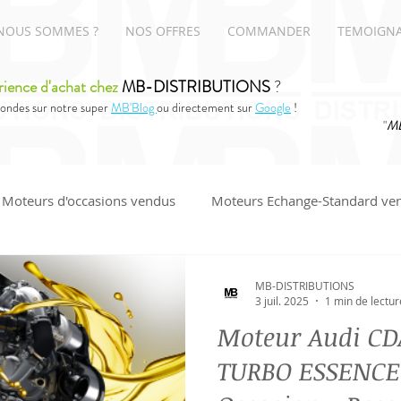
NOUS SOMMES ?
NOS OFFRES
COMMANDER
TEMOIGN
rience d'achat chez
MB-DISTRIBUTIONS
?
ondes sur notre super
MB'Blog
ou directement sur
Google
!
"
MB
Moteurs d'occasions vendus
Moteurs Echange-Standard ve
UDI
MB-DISTRIBUTIONS
3 juil. 2025
1 min de lectur
Moteur Audi CD
TURBO ESSENCE