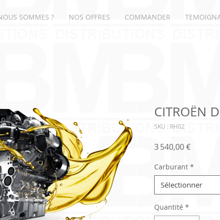
NOUS SOMMES ?
NOS OFFRES
COMMANDER
TEMOIGN
CITROËN D
SKU : RH02
Prix
3 540,00 €
Carburant
*
Sélectionner
Quantité
*