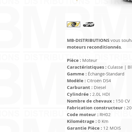
MB-DISTRIBUTIONS
 vous souha
moteurs reconditionnés
.
Pièce :
 Moteur
Caractéristiques :
 Culasse | B
Gamme :
 Échange-Standard
Modèle :
 Citroën DS4
Carburant :
 Diesel
Cylindrée :
 2.0L HDI
Nombre de chevaux :
 150 CV 
Fabrication constructeur :
 20
Code moteur :
 RH02
Kilométrage :
 0 Km
Garantie Pièce :
 12 MOIS