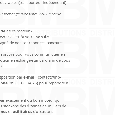
s ouvrables (transporteur indépendant)
IBAN (International
(retour à notre char
1009 6181 6200 022
ur l’échange avec votre vieux moteur 
BIC (Bank Identifier 
Merci pour la 
confi
de
 de ce moteur ? 
et vous souhaitons 
evrez aussitôt votre 
bon de 
chez 
MB-DISTRIBU
pagné de nos coordonnées bancaires.
en œuvre pour vous communiquer en 
 moteur en échange-standard afin de vous 
x.
sposition par 
e-mail
 (contact@mb-
hone
 (09.81.88.34.75) pour répondre à 
 pas exactement du bon moteur qu'il 
s stockons des dizaines de milliers de 
smes
 et 
utilitaires
 d’occasions 