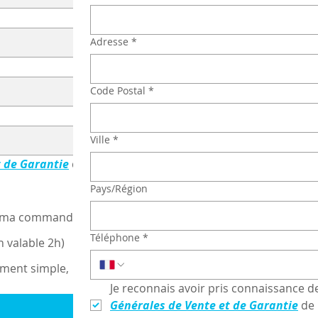
Adresse
*
Code Postal
*
Ville
*
t de Garantie
 de 
Pays/Région
de ma commande)
Téléphone
*
n valable 2h)
ement simple,
Je reconnais avoir pris connaissance d
Générales de Vente et de Garantie
 de