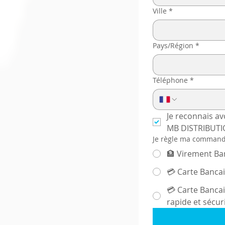
Ville
*
Pays/Région
*
Téléphone
*
Je reconnais av
MB DISTRIBUTIO
Je règle ma command
🏦 Virement Ba
💳 Carte Bancai
💳 Carte Bancai
rapide et sécur