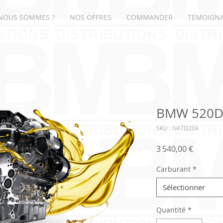
NOUS SOMMES ?
NOS OFFRES
COMMANDER
TEMOIGN
BMW 520D 
SKU : N47D20A
Prix
3 540,00 €
Carburant
*
Sélectionner
Quantité
*