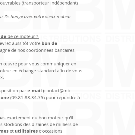
s ouvrables (transporteur indépendant)
IBAN (International
(retour à notre char
1009 6181 6200 022
ur l’échange avec votre vieux moteur 
BIC (Bank Identifier 
Merci pour la 
confi
de
 de ce moteur ? 
et vous souhaitons 
evrez aussitôt votre 
bon de 
chez 
MB-DISTRIBU
pagné de nos coordonnées bancaires.
en œuvre pour vous communiquer en 
 moteur en échange-standard afin de vous 
x.
sposition par 
e-mail
 (contact@mb-
hone
 (09.81.88.34.75) pour répondre à 
 pas exactement du bon moteur qu'il 
s stockons des dizaines de milliers de 
smes
 et 
utilitaires
 d’occasions 