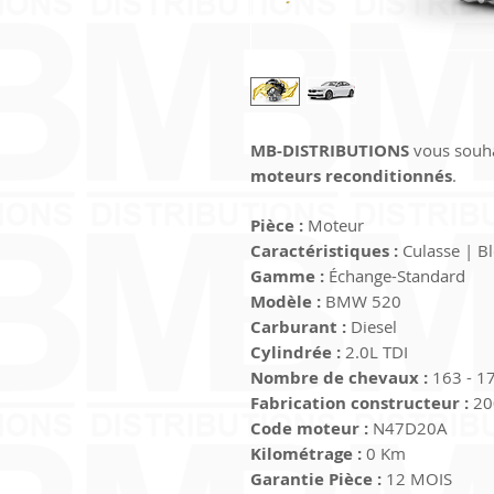
MB-DISTRIBUTIONS
 vous souha
moteurs reconditionnés
.
Pièce :
 Moteur
Caractéristiques :
 Culasse | B
Gamme :
 Échange-Standard
Modèle :
 BMW 520
Carburant :
 Diesel
Cylindrée :
 2.0L TDI
Nombre de chevaux :
 163 - 1
Fabrication constructeur :
 20
Code moteur :
 N47D20A
Kilométrage :
 0 Km
Garantie Pièce :
 12 MOIS