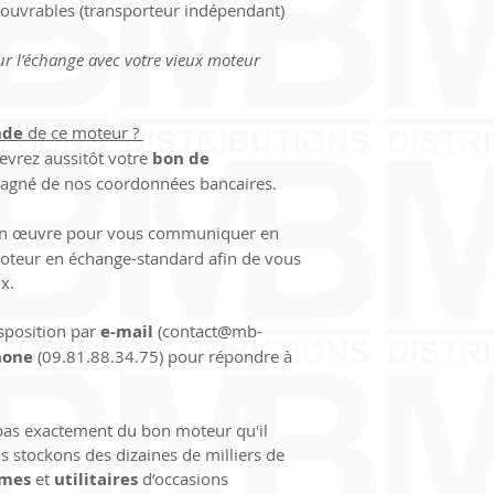
s ouvrables (transporteur indépendant)
IBAN (International
(retour à notre char
1009 6181 6200 022
ur l’échange avec votre vieux moteur 
BIC (Bank Identifier 
Merci pour la 
confi
de
 de ce moteur ? 
et vous souhaitons 
evrez aussitôt votre 
bon de 
chez 
MB-DISTRIBU
pagné de nos coordonnées bancaires.
en œuvre pour vous communiquer en 
 moteur en échange-standard afin de vous 
x.
sposition par 
e-mail
 (contact@mb-
hone
 (09.81.88.34.75) pour répondre à 
 pas exactement du bon moteur qu'il 
s stockons des dizaines de milliers de 
smes
 et 
utilitaires
 d’occasions 