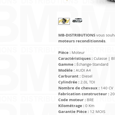
MB-DISTRIBUTIONS
 vous souha
moteurs reconditionnés
.
Pièce :
 Moteur
Caractéristiques :
 Culasse | B
Gamme :
 Échange-Standard
Modèle :
 AUDI A4
Carburant :
 Diesel
Cylindrée :
 2.0L TDI
Nombre de chevaux :
 140 CV
Fabrication constructeur :
 2
Code moteur :
 BRE
Kilométrage :
 0 Km
Garantie Pièce :
 12 MOIS