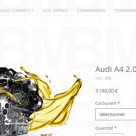
NOUS SOMMES ?
NOS OFFRES
COMMANDER
TEMOIGN
Audi A4 2.
SKU : BRE
Prix
3 180,00 €
Carburant
*
Sélectionner
Quantité
*