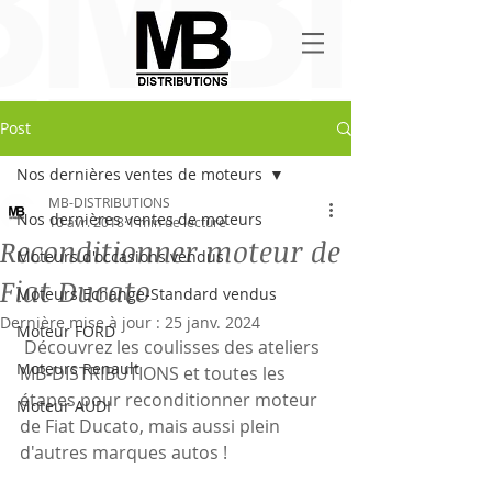
Post
Nos dernières ventes de moteurs
MB-DISTRIBUTIONS
Nos dernières ventes de moteurs
10 avr. 2018
1 min de lecture
Reconditionner moteur de
Moteurs d'occasions vendus
Fiat Ducato
Moteurs Echange-Standard vendus
Dernière mise à jour :
25 janv. 2024
Moteur FORD
 Découvrez les coulisses des ateliers 
Moteurs Renault
MB-DISTRIBUTIONS et toutes les 
étapes pour reconditionner moteur 
Moteur AUDI
de Fiat Ducato, mais aussi plein 
d'autres marques autos !