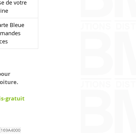
se de votre 
aine
arte Bleue 
ommandes 
èces
pour 
iture. 
s-gratuit
169A4000