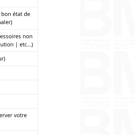
 bon état de 
aler)
essoires non 
bution | etc…)
r)
rver votre 