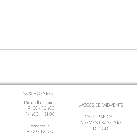
Moteur occasion AUDI TT
Mote
TFSI 4X4 2.0L TURBO ESSENCE
Aveo
- 272 CV
NOS HORAIRES
Du lundi au jeudi :
MODES DE PAIEMENTS
9h00 - 12h00
14h00 - 18h00
CARTE BANCAIRE
VIREMENT BANCAIRE
Vendredi :
ESPECES
9h00 - 12h00