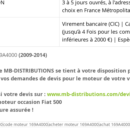
ON
3 à 5 jours ouvrés, à l'adres
choix en France Métropolit
Virement bancaire (CIC) | C
(jusqu’à 4 Fois pour les c
inférieures à 2000 €) | Esp
9A4000
 (2009-2014)
e MB-DISTRIBUTIONS se tient à votre disposition 
 vos demandes de devis pour le moteur de votre vo
 votre devis sur : 
www.mb-distributions.com/devi
moteur occasion Fiat 500
ure assurée !
00
code moteur 169A4000
acheter moteur 169A4000
achat 169A4000